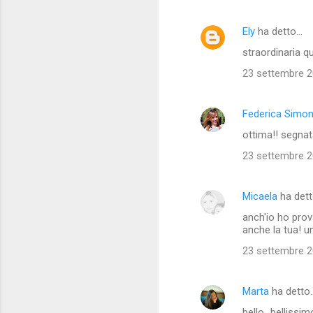
m
Ely
ha detto…
e
straordinaria qu
n
t
23 settembre 20
i
Federica Simon
ottima!! segnat
23 settembre 20
Micaela
ha det
anch'io ho prov
anche la tua! u
23 settembre 20
Marta
ha detto
bello...bellissim