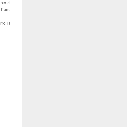
aio di
a Pane
rro la