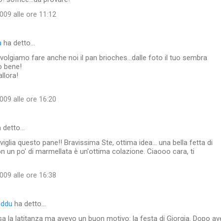
09 alle ore 11:12
a
ha detto…
volgiamo fare anche noi il pan brioches...dalle foto il tuo sembra
o bene!
llora!
09 alle ore 16:20
 detto…
glia questo pane!! Bravissima Ste, ottima idea... una bella fetta di
 un po' di marmellata è un'ottima colazione. Ciaooo cara, ti
09 alle ore 16:38
eddu
ha detto…
a la latitanza ma avevo un buon motivo: la festa di Giorgia. Dopo av