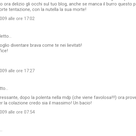
ato ora delizio gli occhi sul tuo blog, anche se manca il burro questo 
orte tentazione, con la nutella la sua morte!
09 alle ore 17:02
detto…
glio diventare brava come te nei lievitati!
ice!
09 alle ore 17:27
tto…
essante, dopo la polenta nella mdp (che viene favolosa!!!) ora prov
per la colazione credo sia il massimo! Un bacio!
09 alle ore 07:54
o…