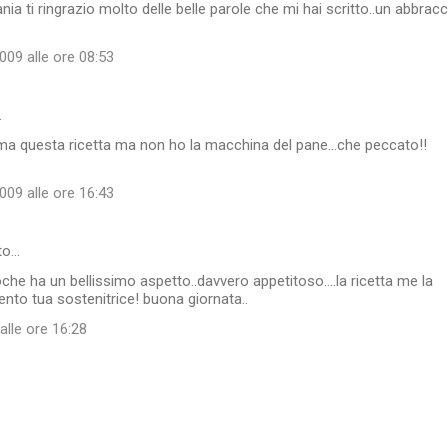
ia ti ringrazio molto delle belle parole che mi hai scritto..un abbracc
09 alle ore 08:53
…
ma questa ricetta ma non ho la macchina del pane...che peccato!!
09 alle ore 16:43
to…
che ha un bellissimo aspetto..davvero appetitoso....la ricetta me la
vento tua sostenitrice! buona giornata..
alle ore 16:28