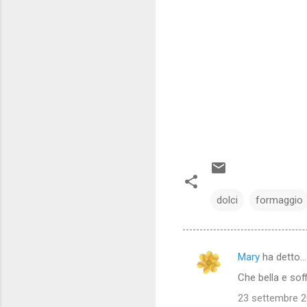
dolci
formaggio
Mary
ha detto…
C
Che bella e so
o
23 settembre 20
m