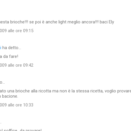
esta brioche!!! se poi è anche light meglio ancora!!! baci Ely
09 alle ore 09:15
i
ha detto…
a da fare!
09 alle ore 09:42
to…
ato una brioche alla ricotta ma non è la stessa ricetta, voglio provar
n bacione.
09 alle ore 10:33
…
o! soffice...da provare!