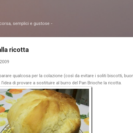
Passa ai contenuti principali
 corsa, semplici e gustose -
lla ricotta
 2009
parare qualcosa per la colazione (così da evitare i soliti biscotti, buo
 l’idea di provare a sostituire al burro del Pan Brioche la ricotta.