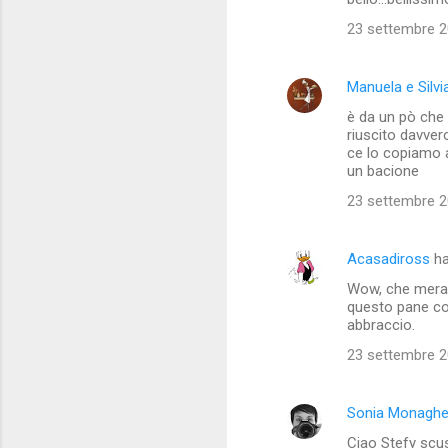
23 settembre 20
Manuela e Silvi
è da un pò che 
riuscito davver
ce lo copiamo a
un bacione
23 settembre 20
Acasadiross
ha
Wow, che meravi
questo pane con
abbraccio.
23 settembre 20
Sonia Monagh
Ciao Stefy scus