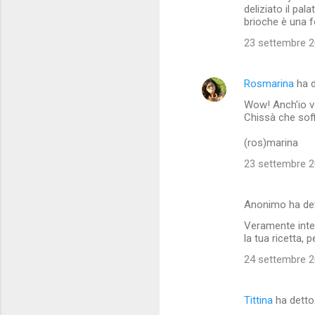
deliziato il pal
brioche è una f
23 settembre 20
Rosmarina
ha 
Wow! Anch'io vo
Chissà che soff
(ros)marina
23 settembre 20
Anonimo ha de
Veramente inter
la tua ricetta, 
24 settembre 20
Tittina
ha dett