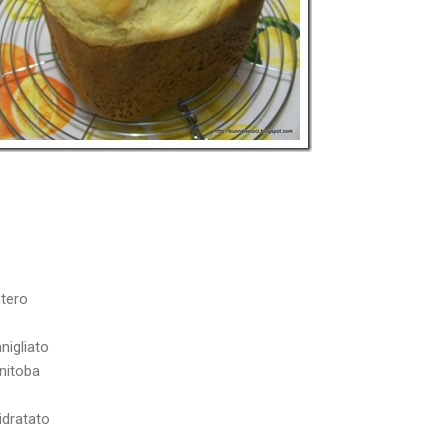
ntero
nigliato
anitoba
sidratato